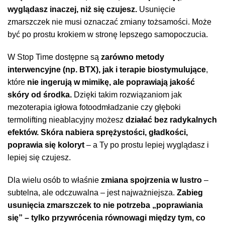
wyglądasz inaczej, niż się czujesz.
Usunięcie
zmarszczek nie musi oznaczać zmiany tożsamości. Może
być po prostu krokiem w stronę lepszego samopoczucia.
W Stop Time dostępne są
zarówno metody
interwencyjne (np. BTX), jak i terapie biostymulujące
,
które
nie ingerują w mimikę, ale poprawiają jakość
skóry od środka.
Dzięki takim rozwiązaniom jak
mezoterapia igłowa fotoodmładzanie czy głęboki
termolifting nieablacyjny możesz
działać bez radykalnych
efektów. Skóra nabiera sprężystości, gładkości,
poprawia się koloryt
– a Ty po prostu lepiej wyglądasz i
lepiej się czujesz.
Dla wielu osób to właśnie
zmiana spojrzenia w lustro
–
subtelna, ale odczuwalna – jest najważniejsza.
Zabieg
usunięcia zmarszczek to nie potrzeba „poprawiania
się” – tylko przywrócenia równowagi między tym, co