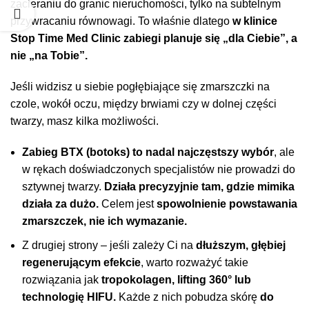
zacieraniu do granic nieruchomości, tylko na subtelnym
przywracaniu równowagi. To właśnie dlatego
w klinice
Stop Time Med Clinic zabiegi planuje się „dla Ciebie”, a
nie „na Tobie”.
Jeśli widzisz u siebie pogłębiające się zmarszczki na
czole, wokół oczu, między brwiami czy w dolnej części
twarzy, masz kilka możliwości.
Zabieg BTX
(botoks) to nadal najczęstszy wybór
, ale
w rękach doświadczonych specjalistów nie prowadzi do
sztywnej twarzy.
Działa precyzyjnie tam, gdzie mimika
działa za dużo.
Celem jest
spowolnienie powstawania
zmarszczek, nie ich wymazanie.
Z drugiej strony – jeśli zależy Ci na
dłuższym, głębiej
regenerującym efekcie
, warto rozważyć takie
rozwiązania jak
tropokolagen
,
lifting 360°
lub
technologię
HIFU
.
Każde z nich pobudza skórę
do