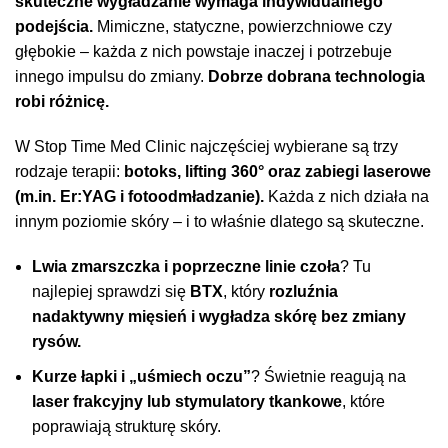
skuteczne wygładzanie wymaga indywidualnego
podejścia.
Mimiczne, statyczne, powierzchniowe czy
głębokie – każda z nich powstaje inaczej i potrzebuje
innego impulsu do zmiany.
Dobrze dobrana technologia
robi różnicę.
W Stop Time Med Clinic najczęściej wybierane są trzy
rodzaje terapii:
botoks, lifting 360° oraz zabiegi laserowe
(m.in. Er:YAG i
fotoodmładzanie
).
Każda z nich działa na
innym poziomie skóry – i to właśnie dlatego są skuteczne.
Lwia zmarszczka i poprzeczne linie czoła
? Tu
najlepiej sprawdzi się
BTX
, który
rozluźnia
nadaktywny mięsień i wygładza skórę bez zmiany
rysów.
Kurze łapki i „uśmiech oczu”
? Świetnie reagują na
laser frakcyjny
lub stymulatory tkankowe
, które
poprawiają strukturę skóry.