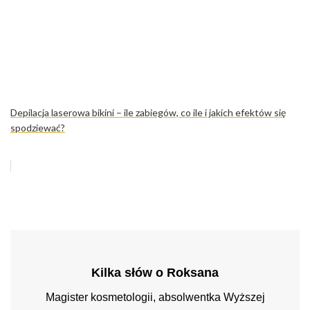
Depilacja laserowa bikini – ile zabiegów, co ile i jakich efektów się
spodziewać?
Kilka słów o Roksana
Magister kosmetologii, absolwentka Wyższej