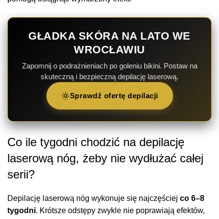
GŁADKA SKÓRA NA LATO WE
WROCŁAWIU
Zapomnij o podrażnieniach po goleniu bikini. Postaw na
skuteczną i bezpieczną depilację laserową.
Sprawdź ofertę depilacji
Co ile tygodni chodzić na depilację
laserową nóg, żeby nie wydłużać całej
serii?
Depilację laserową nóg wykonuje się najczęściej
co 6–8
tygodni
. Krótsze odstępy zwykle nie poprawiają efektów,