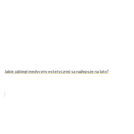
Jakie zabiegi medycyny estetycznej są najlepsze na lato?