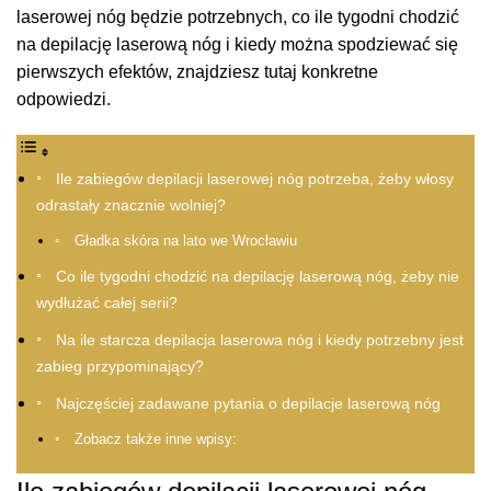
laserowej nóg będzie potrzebnych, co ile tygodni chodzić
na depilację laserową nóg i kiedy można spodziewać się
pierwszych efektów, znajdziesz tutaj konkretne
odpowiedzi.
Ile zabiegów depilacji laserowej nóg potrzeba, żeby włosy
odrastały znacznie wolniej?
Gładka skóra na lato we Wrocławiu
Co ile tygodni chodzić na depilację laserową nóg, żeby nie
wydłużać całej serii?
Na ile starcza depilacja laserowa nóg i kiedy potrzebny jest
zabieg przypominający?
Najczęściej zadawane pytania o depilacje laserową nóg
Zobacz także inne wpisy: