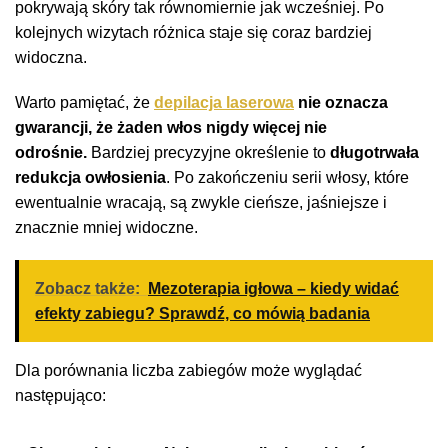
pokrywają skóry tak równomiernie jak wcześniej. Po
kolejnych wizytach różnica staje się coraz bardziej
widoczna.
Warto pamiętać, że
depilacja laserowa
nie oznacza
gwarancji, że żaden włos nigdy więcej nie
odrośnie.
Bardziej precyzyjne określenie to
długotrwała
redukcja owłosienia
. Po zakończeniu serii włosy, które
ewentualnie wracają, są zwykle cieńsze, jaśniejsze i
znacznie mniej widoczne.
Zobacz także:
Mezoterapia igłowa – kiedy widać
efekty zabiegu? Sprawdź, co mówią badania
Dla porównania liczba zabiegów może wyglądać
następująco: