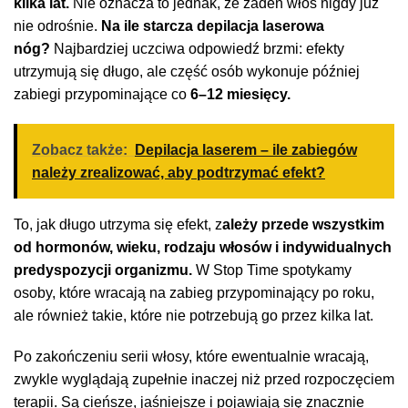
kilka lat.
Nie oznacza to jednak, że żaden włos nigdy już
nie odrośnie.
Na ile starcza depilacja laserowa
nóg?
Najbardziej uczciwa odpowiedź brzmi: efekty
utrzymują się długo, ale część osób wykonuje później
zabiegi przypominające co
6–12 miesięcy.
Zobacz także:
Depilacja laserem – ile zabiegów
należy zrealizować, aby podtrzymać efekt?
To, jak długo utrzyma się efekt, z
ależy przede wszystkim
od hormonów, wieku, rodzaju włosów i indywidualnych
predyspozycji organizmu.
W Stop Time spotykamy
osoby, które wracają na zabieg przypominający po roku,
ale również takie, które nie potrzebują go przez kilka lat.
Po zakończeniu serii włosy, które ewentualnie wracają,
zwykle wyglądają zupełnie inaczej niż przed rozpoczęciem
terapii. Są cieńsze, jaśniejsze i pojawiają się znacznie