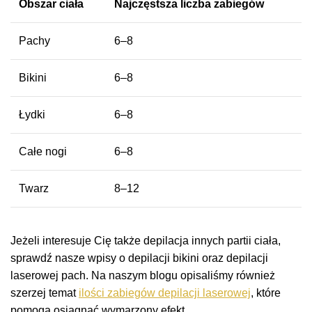
Obszar ciała
Najczęstsza liczba zabiegów
Pachy
6–8
Bikini
6–8
Łydki
6–8
Całe nogi
6–8
Twarz
8–12
Jeżeli interesuje Cię także depilacja innych partii ciała,
sprawdź nasze wpisy o depilacji bikini oraz depilacji
laserowej pach. Na naszym blogu opisaliśmy również
szerzej temat
ilości zabiegów depilacji laserowej
, które
pomogą osiągnąć wymarzony efekt.