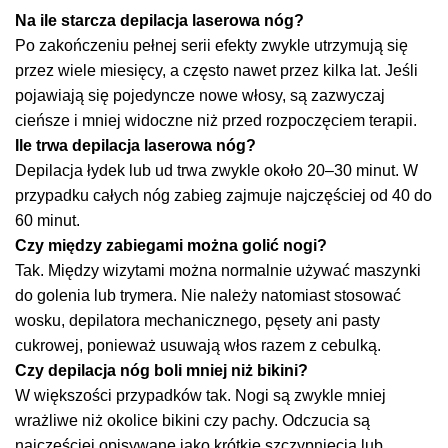
Na ile starcza depilacja laserowa nóg?
Po zakończeniu pełnej serii efekty zwykle utrzymują się
przez wiele miesięcy, a często nawet przez kilka lat. Jeśli
pojawiają się pojedyncze nowe włosy, są zazwyczaj
cieńsze i mniej widoczne niż przed rozpoczęciem terapii.
Ile trwa depilacja laserowa nóg?
Depilacja łydek lub ud trwa zwykle około 20–30 minut. W
przypadku całych nóg zabieg zajmuje najczęściej od 40 do
60 minut.
Czy między zabiegami można golić nogi?
Tak. Między wizytami można normalnie używać maszynki
do golenia lub trymera. Nie należy natomiast stosować
wosku, depilatora mechanicznego, pęsety ani pasty
cukrowej, ponieważ usuwają włos razem z cebulką.
Czy depilacja nóg boli mniej niż bikini?
W większości przypadków tak. Nogi są zwykle mniej
wrażliwe niż okolice bikini czy pachy. Odczucia są
najczęściej opisywane jako krótkie szczypnięcia lub