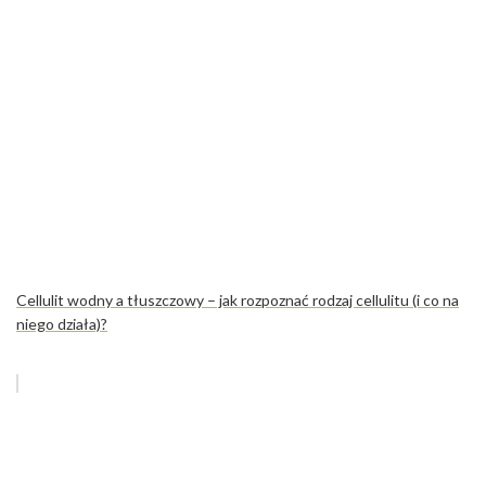
Cellulit wodny a tłuszczowy – jak rozpoznać rodzaj cellulitu (i co na
niego działa)?