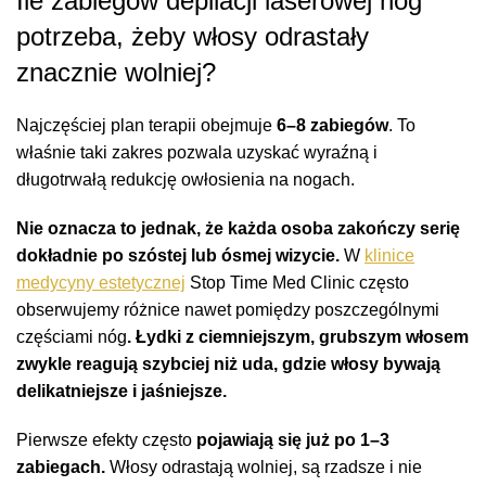
Ile zabiegów depilacji laserowej nóg
potrzeba, żeby włosy odrastały
znacznie wolniej?
Najczęściej plan terapii obejmuje
6–8 zabiegów
. To
właśnie taki zakres pozwala uzyskać wyraźną i
długotrwałą redukcję owłosienia na nogach.
Nie oznacza to jednak, że każda osoba zakończy serię
dokładnie po szóstej lub ósmej wizycie.
W
klinice
medycyny estetycznej
Stop Time Med Clinic często
obserwujemy różnice nawet pomiędzy poszczególnymi
częściami nóg
. Łydki z ciemniejszym, grubszym włosem
zwykle reagują szybciej niż uda, gdzie włosy bywają
delikatniejsze i jaśniejsze.
Pierwsze efekty często
pojawiają się już po 1–3
zabiegach.
Włosy odrastają wolniej, są rzadsze i nie