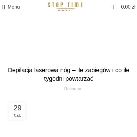
Menu
0,00
zł
Blog
MEDYCYNA ESTETYCZNA
Depilacja laserowa nóg – ile zabiegów i co ile
tygodni powtarzać
Roksana
29
CZE