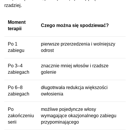
rzadziej.
Moment
Czego można się spodziewać?
terapii
Po 1
pierwsze przerzedzenia i wolniejszy
zabiegu
odrost
Po 3–4
znacznie mniej włosów i rzadsze
zabiegach
golenie
Po 6–8
długotrwała redukcja większości
zabiegach
owłosienia
Po
możliwe pojedyncze włosy
zakończeniu
wymagające okazjonalnego zabiegu
serii
przypominającego