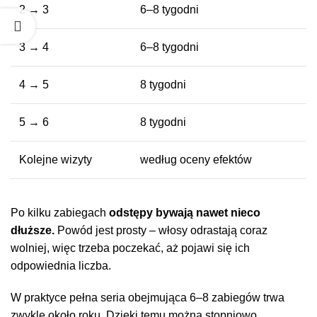
2 → 3
6–8 tygodni
3 → 4
6–8 tygodni
4 → 5
8 tygodni
5 → 6
8 tygodni
Kolejne wizyty
według oceny efektów
Po kilku zabiegach
odstępy bywają nawet nieco
dłuższe.
Powód jest prosty – włosy odrastają coraz
wolniej, więc trzeba poczekać, aż pojawi się ich
odpowiednia liczba.
W praktyce pełna seria obejmująca 6–8 zabiegów trwa
zwykle około roku. Dzięki temu można stopniowo