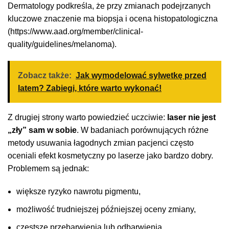
Dermatology podkreśla, że przy zmianach podejrzanych
kluczowe znaczenie ma biopsja i ocena histopatologiczna
(https://www.aad.org/member/clinical-
quality/guidelines/melanoma).
Zobacz także:
Jak wymodelować sylwetkę przed
latem? Zabiegi, które warto wykonać!
Z drugiej strony warto powiedzieć uczciwie:
laser nie jest
„zły” sam w sobie
. W badaniach porównujących różne
metody usuwania łagodnych zmian pacjenci często
oceniali efekt kosmetyczny po laserze jako bardzo dobry.
Problemem są jednak:
większe ryzyko nawrotu pigmentu,
możliwość trudniejszej późniejszej oceny zmiany,
częstsze przebarwienia lub odbarwienia.