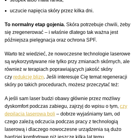
uczucie napięcia skóry przez kilka dni.
To normalny etap gojenia.
Skóra potrzebuje chwili, żeby
się zregenerować – i właśnie dlatego tak ważna jest
późniejsza pielęgnacja oraz ochrona SPF.
Warto też wiedzieć, że nowoczesne technologie laserowe
są wykorzystywane nie tylko przy zmianach skórnych, ale
również w terapiach poprawiających jakość skóry
czy
redukcję blizn
. Jeśli interesuje Cię temat regeneracji
skóry po takich procedurach, możesz przeczytać też:
A jeśli sam laser budzi obawy głównie przez możliwy
dyskomfort podczas zabiegu, zajrzyj do wpisu o tym,
czy
depilacja laserowa boli
– dobrze wyjaśniamy tam, od
czego zależą odczucia podczas pracy z technologią
laserową i dlaczego nowoczesne urządzenia są dużo
bardziej komfortowe niż jeszcze kilka lat temu.