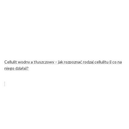
Cellulit wodny a tłuszczowy – jak rozpoznać rodzaj cellulitu (i co na
niego działa)?