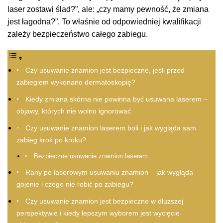
laser zostawi ślad?”, ale: „czy mamy pewność, że zmiana
jest łagodna?”. To właśnie od odpowiedniej kwalifikacji
zależy bezpieczeństwo całego zabiegu.
Czy usuwanie znamion jest bezpieczne, jeśli przed
zabiegiem wykonano dermatoskopię?
Kiedy zmiana skórna nie powinna być usuwana laserem –
objawy, których nie wolno ignorować
Czy usuwanie znamion laserem boli i jak wygląda sam
zabieg krok po kroku?
Bezpieczne usuwanie znamion laserem
Rany po laserowym usuwaniu znamion – jak wygląda
gojenie i czego nie robić po zabiegu?
Czy usuwanie znamion jest bezpieczne w dłuższej
perspektywie i kiedy lepszym wyborem jest wycięcie