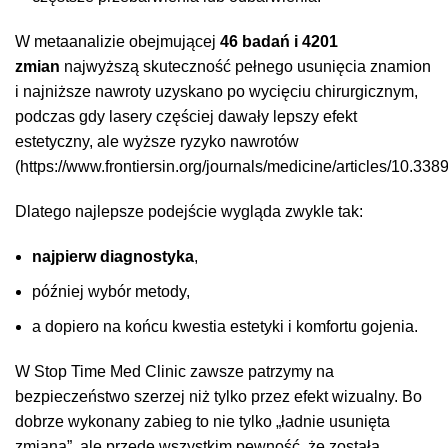
W metaanalizie obejmującej
46 badań i 4201
zmian
najwyższą skuteczność pełnego usunięcia znamion
i najniższe nawroty uzyskano po wycięciu chirurgicznym,
podczas gdy lasery częściej dawały lepszy efekt
estetyczny, ale wyższe ryzyko nawrotów
(https://www.frontiersin.org/journals/medicine/articles/10.33
Dlatego najlepsze podejście wygląda zwykle tak:
najpierw diagnostyka
,
później wybór metody,
a dopiero na końcu kwestia estetyki i komfortu gojenia.
W Stop Time Med Clinic zawsze patrzymy na
bezpieczeństwo szerzej niż tylko przez efekt wizualny. Bo
dobrze wykonany zabieg to nie tylko „ładnie usunięta
zmiana”, ale przede wszystkim pewność, że została