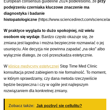
European consensus guideline 2024 podkreślono, że
przy
podejrzeniu czerniaka kluczowe znaczenie ma
diagnostyka i badanie
histopatologiczne
(https://www.sciencedirect.com/science/a
W praktyce wygląda to dużo spokojniej, niż wielu
osobom się wydaje
. Bardzo często okazuje się, że
zmiana jest łagodna i można bezpiecznie rozmawiać o jej
usunięciu. Ale decyzja nie powinna zapadać „na oko” albo
wyłącznie dlatego, że coś przeszkadza estetycznie.
W
klinice medycyny estetycznej
Stop Time Med Clinic
konsultacja przed zabiegiem to nie formalność. To moment,
w którym sprawdzamy, czy dana metoda rzeczywiście
będzie bezpieczna i czy w ogóle jest najlepszym
rozwiązaniem dla konkretnej zmiany.
Zobacz także:
Jak pozbyć się cellulitu?