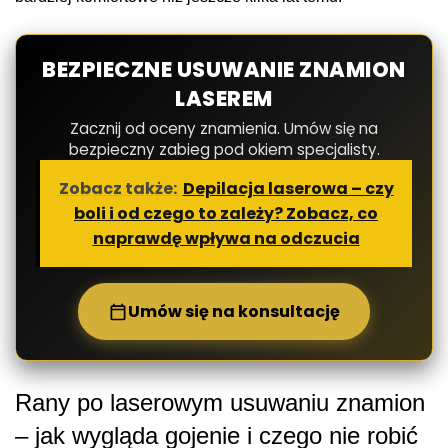
BEZPIECZNE USUWANIE ZNAMION
LASEREM
Zacznij od oceny znamienia. Umów się na
bezpieczny zabieg pod okiem specjalisty.
Zobacz także:
Depilacja laserowa – czy
boli i od czego to zależy? Zobacz, co
naprawdę wpływa na odczucia
Umów się na konsultację
Rany po laserowym usuwaniu znamion
– jak wygląda gojenie i czego nie robić