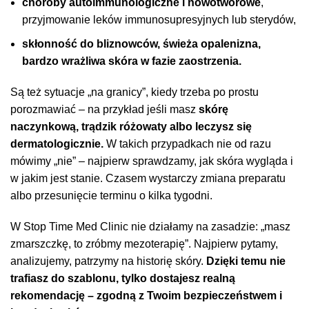
choroby autoimmunologiczne i nowotworowe
,
przyjmowanie leków immunosupresyjnych lub sterydów,
skłonność do bliznowców, świeża opalenizna,
bardzo wrażliwa skóra w fazie zaostrzenia.
Są też sytuacje „na granicy”, kiedy trzeba po prostu
porozmawiać – na przykład jeśli masz
skórę
naczynkową, trądzik różowaty albo leczysz się
dermatologicznie.
W takich przypadkach nie od razu
mówimy „nie” – najpierw sprawdzamy, jak skóra wygląda i
w jakim jest stanie. Czasem wystarczy zmiana preparatu
albo przesunięcie terminu o kilka tygodni.
W Stop Time Med Clinic nie działamy na zasadzie: „masz
zmarszczkę, to zróbmy mezoterapię”. Najpierw pytamy,
analizujemy, patrzymy na historię skóry.
Dzięki temu nie
trafiasz do szablonu, tylko dostajesz realną
rekomendację – zgodną z Twoim bezpieczeństwem i