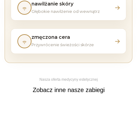
rewitalizacja
nawilżanie skóry
→
skóry
Głębokie nawilżenie od wewnątrz
Przejdź
mezoterapią
do
strony:
nawilżanie
zmęczona cera
→
skóry
Przywrócenie świeżości skórze
Przejdź
do
strony:
zmęczona
cera
Nasza oferta medycyny estetycznej
Zobacz inne nasze zabiegi