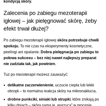
kondycją skóry.
Zalecenia po zabiegu mezoterapii
igłowej – jak pielęgnować skórę, żeby
efekt trwał dłużej?
Po zabiegu mezoterapii igłowej
skóra potrzebuje chwili
spokoju.
To nie czas na eksperymenty kosmetyczne,
peelingi ani opalanie.
Dobra pielęgnacja po zabiegu to
połowa sukcesu – bez niej nawet najlepszy preparat
nie zadziała tak, jak powinien.
Tuż po mezoterapii możesz zauważyć:
delikatne zaczerwienienie
, uczucie ciepła lub lekki
obrzęk – to normalna reakcja skóry na mikronakłucia,
drobne punkciki, siniaki lub strupki
, które znikają po
kilku dniach – skóra sama je „wyrzuca” w procesie