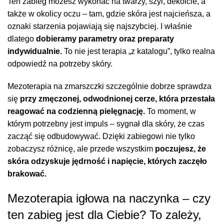
Ten zabieg możesz wykonać na twarzy, szyi, dekolcie, a
także w okolicy oczu – tam, gdzie skóra jest najcieńsza, a
oznaki starzenia pojawiają się najszybciej. I właśnie
dlatego
dobieramy parametry oraz preparaty
indywidualnie.
To nie jest terapia „z katalogu”, tylko realna
odpowiedź na potrzeby skóry.
Mezoterapia na zmarszczki szczególnie dobrze sprawdza
się
przy zmęczonej, odwodnionej cerze, która przestała
reagować na codzienną pielęgnację.
To moment, w
którym potrzebny jest impuls – sygnał dla skóry, że czas
zacząć się odbudowywać. Dzięki zabiegowi nie tylko
zobaczysz różnicę, ale przede wszystkim
poczujesz, że
skóra odzyskuje jędrność i napięcie, których zaczęło
brakować.
Mezoterapia igłowa na naczynka – czy
ten zabieg jest dla Ciebie? To zależy,