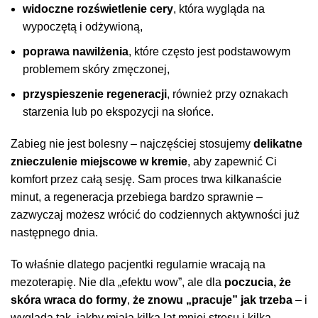
widoczne rozświetlenie cery
, która wygląda na
wypoczętą i odżywioną,
poprawa nawilżenia
, które często jest podstawowym
problemem skóry zmęczonej,
przyspieszenie regeneracji
, również przy oznakach
starzenia lub po ekspozycji na słońce.
Zabieg nie jest bolesny – najczęściej stosujemy
delikatne
znieczulenie miejscowe w kremie
, aby zapewnić Ci
komfort przez całą sesję. Sam proces trwa kilkanaście
minut, a regeneracja przebiega bardzo sprawnie –
zazwyczaj możesz wrócić do codziennych aktywności już
następnego dnia.
To właśnie dlatego pacjentki regularnie wracają na
mezoterapię. Nie dla „efektu wow”, ale dla
poczucia, że
skóra wraca do formy
,
że znowu „pracuje” jak trzeba
– i
wygląda tak, jakby miała kilka lat mniej stresu i kilka