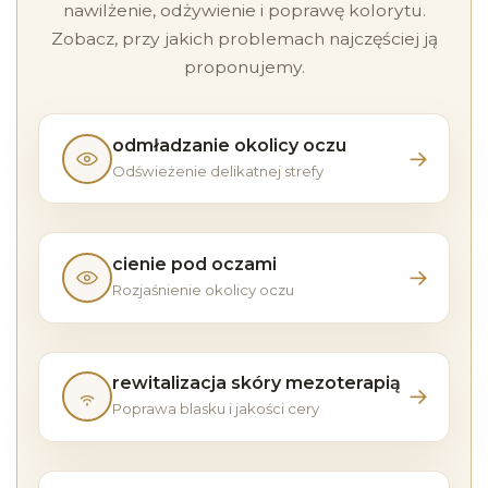
nawilżenie, odżywienie i poprawę kolorytu.
Zobacz, przy jakich problemach najczęściej ją
proponujemy.
odmładzanie okolicy oczu
→
Odświeżenie delikatnej strefy
Przejdź
do
strony:
odmładzanie
cienie pod oczami
→
okolicy
Rozjaśnienie okolicy oczu
Przejdź
oczu
do
strony:
cienie
rewitalizacja skóry mezoterapią
→
pod
Poprawa blasku i jakości cery
Przejdź
oczami
do
strony: