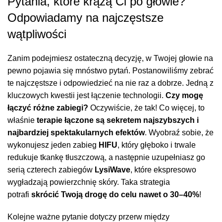
Pytania, które krążą Ci po głowie?
Odpowiadamy na najczęstsze
wątpliwości
Zanim podejmiesz ostateczną decyzję, w Twojej głowie na
pewno pojawia się mnóstwo pytań. Postanowiliśmy zebrać
te najczęstsze i odpowiedzieć na nie raz a dobrze. Jedną z
kluczowych kwestii jest łączenie technologii.
Czy mogę
łączyć różne zabiegi?
Oczywiście, że tak! Co więcej, to
właśnie
terapie łączone są sekretem najszybszych i
najbardziej spektakularnych efektów
. Wyobraź sobie, że
wykonujesz jeden zabieg
HIFU
, który głęboko i trwale
redukuje tkankę tłuszczową, a następnie uzupełniasz go
serią czterech zabiegów
LysiWave
, które ekspresowo
wygładzają powierzchnię skóry. Taka strategia
potrafi
skrócić Twoją drogę do celu nawet o 30–40%
!
Kolejne ważne pytanie dotyczy przerw między