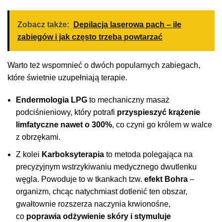
Zobacz także:
Depilacja laserowa pach – ile
zabiegów i jak często trzeba powtarzać
Warto też wspomnieć o dwóch popularnych zabiegach,
które świetnie uzupełniają terapie.
Endermologia LPG
to mechaniczny masaż
podciśnieniowy, który potrafi
przyspieszyć krążenie
limfatyczne nawet o 300%
, co czyni go królem w walce
z obrzękami.
Z kolei
Karboksyterapia
to metoda polegająca na
precyzyjnym wstrzykiwaniu medycznego dwutlenku
węgla. Powoduje to w tkankach tzw.
efekt Bohra
–
organizm, chcąc natychmiast dotlenić ten obszar,
gwałtownie rozszerza naczynia krwionośne,
co
poprawia odżywienie skóry i stymuluje