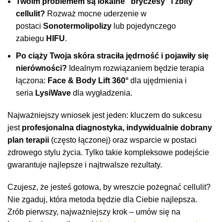
Twoim problemem są lokalne “bryczesy” i zbity
cellulit?
Rozważ mocne uderzenie w
postaci
Sonotermolipolizy
lub pojedynczego
zabiegu
HIFU
.
Po ciąży Twoja skóra straciła jędrność i pojawiły się
nierówności?
Idealnym rozwiązaniem będzie terapia
łączona:
Face & Body Lift 360°
dla ujędrnienia i
seria
LysiWave
dla wygładzenia.
Najważniejszy wniosek jest jeden: kluczem do sukcesu
jest
profesjonalna diagnostyka, indywidualnie dobrany
plan terapii
(często łączonej) oraz wsparcie w postaci
zdrowego stylu życia. Tylko takie kompleksowe podejście
gwarantuje najlepsze i najtrwalsze rezultaty.
Czujesz, że jesteś gotowa, by wreszcie pożegnać cellulit?
Nie zgaduj, która metoda będzie dla Ciebie najlepsza.
Zrób pierwszy, najważniejszy krok – umów się na