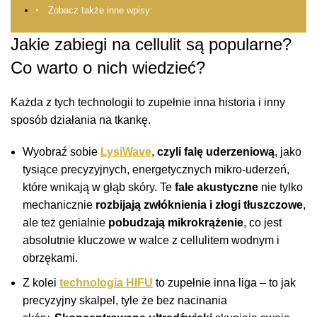
Zobacz także inne wpisy:
Jakie zabiegi na cellulit są popularne?
Co warto o nich wiedzieć?
Każda z tych technologii to zupełnie inna historia i inny
sposób działania na tkankę.
Wyobraź sobie
LysiWave
,
czyli falę uderzeniową
, jako
tysiące precyzyjnych, energetycznych mikro-uderzeń,
które wnikają w głąb skóry. Te
fale akustyczne
nie tylko
mechanicznie
rozbijają zwłóknienia i złogi tłuszczowe
,
ale też genialnie
pobudzają mikrokrążenie
, co jest
absolutnie kluczowe w walce z cellulitem wodnym i
obrzękami.
Z kolei
technologia HIFU
to zupełnie inna liga – to jak
precyzyjny skalpel, tyle że bez nacinania