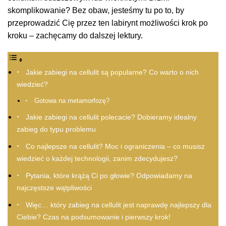
skomplikowanie? Bez obaw, jesteśmy tu po to, by
przeprowadzić Cię przez ten labirynt możliwości krok po
kroku – zachęcamy do dalszej lektury.
Jakie zabiegi na cellulit są popularne? Co warto o nich
wiedzieć?
Gotowa na metamorfozę?
Jakie zabiegi na cellulit polecacie? Dobieramy idealny
zabieg do typu problemu
Co najlepsze na cellulit? Moc i ograniczenia – co musisz
wiedzieć o każdej technologii, zanim zdecydujesz?
Pytania, które krążą Ci po głowie? Odpowiadamy na
najczęstsze wątpliwości
Więc… który zabieg na cellulit jest naprawdę najlepszy dla
Ciebie? Czas na podsumowanie i pierwszy krok!