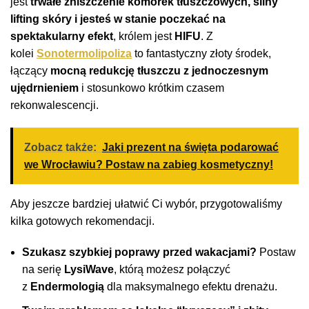
jest
trwałe zniszczenie komórek tłuszczowych, silny
lifting skóry i jesteś w stanie poczekać na
spektakularny efekt
, królem jest
HIFU
. Z
kolei
Sonotermolipoliza
to fantastyczny złoty środek,
łączący
mocną redukcję tłuszczu z jednoczesnym
ujędrnieniem
i stosunkowo krótkim czasem
rekonwalescencji.
Zobacz także:
Jaki prezent na święta podarować
we Wrocławiu? Postaw na zabieg kosmetyczny!
Aby jeszcze bardziej ułatwić Ci wybór, przygotowaliśmy
kilka gotowych rekomendacji.
Szukasz szybkiej poprawy przed wakacjami?
Postaw
na serię
LysiWave
, którą możesz połączyć
z
Endermologią
dla maksymalnego efektu drenażu.