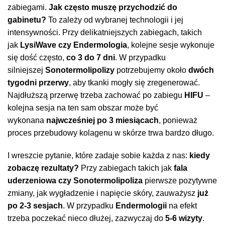
zabiegami.
Jak często muszę przychodzić do
gabinetu?
To zależy od wybranej technologii i jej
intensywności. Przy delikatniejszych zabiegach, takich
jak
LysiWave czy Endermologia
, kolejne sesje wykonuje
się dość często,
co 3 do 7 dni
. W przypadku
silniejszej
Sonotermolipolizy
potrzebujemy około
dwóch
tygodni przerwy
, aby tkanki mogły się zregenerować.
Najdłuższą przerwę trzeba zachować po zabiegu
HIFU
–
kolejna sesja na ten sam obszar może być
wykonana
najwcześniej po 3 miesiącach
, ponieważ
proces przebudowy kolagenu w skórze trwa bardzo długo.
I wreszcie pytanie, które zadaje sobie każda z nas:
kiedy
zobaczę rezultaty?
Przy zabiegach takich jak
fala
uderzeniowa czy Sonotermolipoliza
pierwsze pozytywne
zmiany, jak wygładzenie i napięcie skóry, zauważysz
już
po 2-3 sesjach
. W przypadku
Endermologii
na efekt
trzeba poczekać nieco dłużej, zazwyczaj do
5-6 wizyty
.