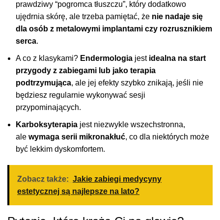
prawdziwy “pogromca tłuszczu”, który dodatkowo
ujędrnia skórę, ale trzeba pamiętać, że
nie nadaje się
dla osób z metalowymi implantami czy rozrusznikiem
serca
.
A co z klasykami?
Endermologia
jest
idealna na start
przygody z zabiegami lub jako terapia
podtrzymująca
, ale jej efekty szybko znikają, jeśli nie
będziesz regularnie wykonywać sesji
przypominających.
Karboksyterapia
jest niezwykle wszechstronna,
ale
wymaga serii mikronakłuć
, co dla niektórych może
być lekkim dyskomfortem.
Zobacz także:
Jakie zabiegi medycyny
estetycznej są najlepsze na lato?