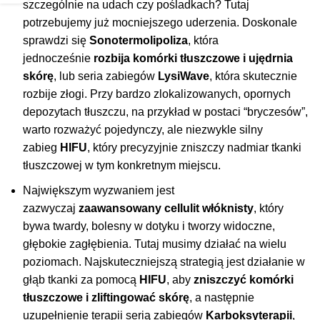
szczególnie na udach czy pośladkach? Tutaj
potrzebujemy już mocniejszego uderzenia. Doskonale
sprawdzi się
Sonotermolipoliza
, która
jednocześnie
rozbija komórki tłuszczowe i ujędrnia
skórę
, lub seria zabiegów
LysiWave
, która skutecznie
rozbije złogi. Przy bardzo zlokalizowanych, opornych
depozytach tłuszczu, na przykład w postaci “bryczesów”,
warto rozważyć pojedynczy, ale niezwykle silny
zabieg
HIFU
, który precyzyjnie zniszczy nadmiar tkanki
tłuszczowej w tym konkretnym miejscu.
Największym wyzwaniem jest
zazwyczaj
zaawansowany cellulit włóknisty
, który
bywa twardy, bolesny w dotyku i tworzy widoczne,
głębokie zagłębienia. Tutaj musimy działać na wielu
poziomach. Najskuteczniejszą strategią jest działanie w
głąb tkanki za pomocą
HIFU
, aby
zniszczyć komórki
tłuszczowe i zliftingować skórę
, a następnie
uzupełnienie terapii serią zabiegów
Karboksyterapii
,