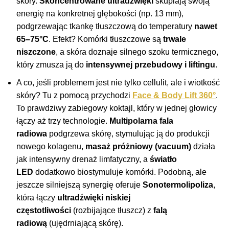
skóry.
Skoncentrowane ultradźwięki
skupiają swoją
energię na konkretnej głębokości (np. 13 mm),
podgrzewając tkankę tłuszczową do temperatury
nawet
65–75°C
. Efekt? Komórki tłuszczowe są
trwale
niszczone
, a skóra doznaje silnego szoku termicznego,
który zmusza ją do
intensywnej przebudowy i liftingu
.
A co, jeśli problemem jest nie tylko cellulit, ale i wiotkość
skóry? Tu z pomocą przychodzi
Face & Body Lift 360°
.
To prawdziwy zabiegowy koktajl, który w jednej głowicy
łączy aż trzy technologie.
Multipolarna fala
radiowa
podgrzewa skórę, stymulując ją do produkcji
nowego kolagenu,
masaż próżniowy (vacuum)
działa
jak intensywny drenaż limfatyczny, a
światło
LED
dodatkowo biostymuluje komórki. Podobną, ale
jeszcze silniejszą synergię oferuje
Sonotermolipoliza
,
która łączy
ultradźwięki niskiej
częstotliwości
(rozbijające tłuszcz) z
falą
radiową
(ujędrniającą skórę).