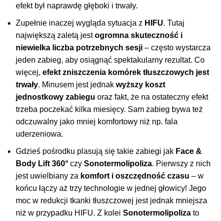
efekt był naprawdę głęboki i trwały.
Zupełnie inaczej wygląda sytuacja z
HIFU
. Tutaj
największą zaletą jest
ogromna skuteczność i
niewielka liczba potrzebnych sesji
– często wystarcza
jeden zabieg, aby osiągnąć spektakularny rezultat. Co
więcej,
efekt zniszczenia komórek tłuszczowych jest
trwały
. Minusem jest jednak
wyższy koszt
jednostkowy zabiegu
oraz fakt, że na ostateczny efekt
trzeba poczekać kilka miesięcy. Sam zabieg bywa też
odczuwalny jako mniej komfortowy niż np. fala
uderzeniowa.
Gdzieś pośrodku plasują się takie zabiegi jak
Face &
Body Lift 360°
czy
Sonotermolipoliza
. Pierwszy z nich
jest uwielbiany za
komfort i oszczędność czasu
– w
końcu łączy aż trzy technologie w jednej głowicy! Jego
moc w redukcji tkanki tłuszczowej jest jednak mniejsza
niż w przypadku HIFU. Z kolei
Sonotermolipoliza
to