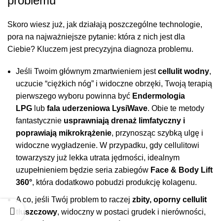
problemu
Skoro wiesz już, jak działają poszczególne technologie,
pora na najważniejsze pytanie: która z nich jest dla
Ciebie? Kluczem jest precyzyjna diagnoza problemu.
Jeśli Twoim głównym zmartwieniem jest
cellulit wodny
,
uczucie “ciężkich nóg” i widoczne obrzęki, Twoją terapią
pierwszego wyboru powinna być
Endermologia
LPG
lub
fala uderzeniowa LysiWave
. Obie te metody
fantastycznie
usprawniają drenaż limfatyczny i
poprawiają mikrokrążenie
, przynosząc szybką ulgę i
widoczne wygładzenie. W przypadku, gdy cellulitowi
towarzyszy już lekka utrata jędrności, idealnym
uzupełnieniem będzie seria zabiegów
Face & Body Lift
360°
, która dodatkowo pobudzi produkcję kolagenu.
A co, jeśli Twój problem to raczej
zbity, oporny cellulit
tłuszczowy
, widoczny w postaci grudek i nierówności,