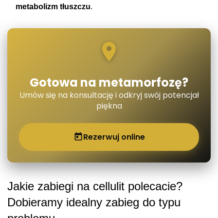
metabolizm tłuszczu
.
Gotowa na metamorfozę?
Umów się na konsultację i odkryj swój potencjał
piękna
Rezerwuj online
Jakie zabiegi na cellulit polecacie?
Dobieramy idealny zabieg do typu