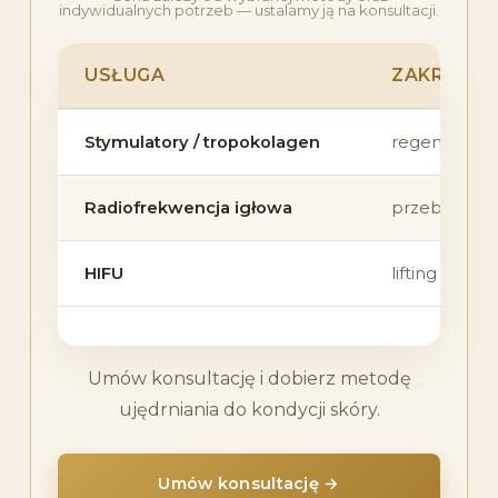
indywidualnych potrzeb — ustalamy ją na konsultacji.
USŁUGA
ZAKRES
Stymulatory / tropokolagen
regeneracja 
Radiofrekwencja igłowa
przebudowa 
HIFU
lifting bez s
Umów konsultację i dobierz metodę
ujędrniania do kondycji skóry.
Umów konsultację →