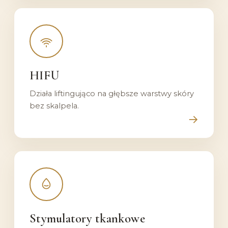
Poznaj
zabieg:
HIFU
HIFU
Działa liftingująco na głębsze warstwy skóry
bez skalpela.
→
Poznaj
zabieg:
Stymulatory
Stymulatory tkankowe
tkankowe