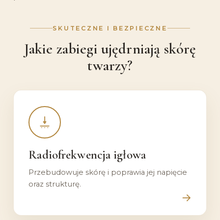
SKUTECZNE I BEZPIECZNE
Jakie zabiegi ujędrniają skórę
twarzy?
Poznaj
zabieg:
Radiofrekwencja
Radiofrekwencja igłowa
igłowa
Przebudowuje skórę i poprawia jej napięcie
oraz strukturę.
→