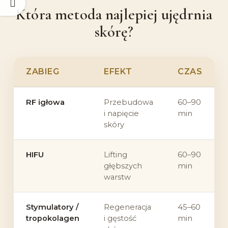
Która metoda najlepiej ujędrnia
skórę?
ZABIEG
EFEKT
CZAS
RF igłowa
Przebudowa
60–90
i napięcie
min
skóry
HIFU
Lifting
60–90
głębszych
min
warstw
Stymulatory /
Regeneracja
45–60
tropokolagen
i gęstość
min